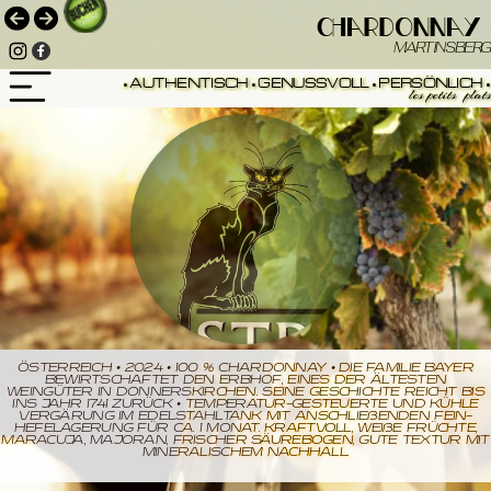
chardonnay
MARTINSBERG
•
• AUTHENTISCH • GENUSSVOLL • PERSÖNLICH •
les petits plats
Österreich • 2024 • 100 % Chardonnay • Die Familie Bayer
bewirtschaftet den Erbhof, eines der ältesten
Weingüter in Donnerskirchen. Seine Geschichte reicht bis
ins Jahr 1741 zurück • Temperatur-gesteuerte und kühle
Vergärung im Edelstahltank mit anschließenden Fein-
hefelagerung für ca. 1 Monat. Kraftvoll, weiße Früchte,
Maracuja, Majoran, frischer Säurebogen, gute Textur mit
mineralischem Nachhall.