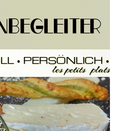
iter
L • PERSÖNLICH •
les petits plats