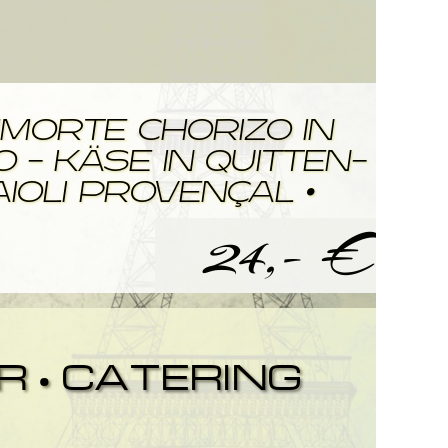
morte Chorizo in
- Käse in Quitten-
Aioli Provençal •
24,- €
 • CATERING