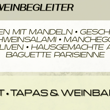
WEINBEGLEITER
n mit mandeln • Gesch
hweinsalami • Manchego 
Oliven • Hausgemachte 
Baguette Parisienne
•TAPAS & WEINBAR