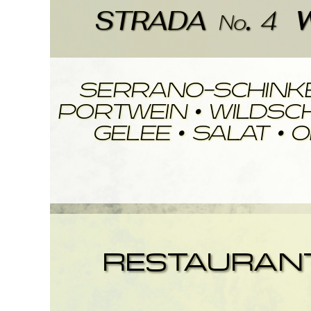
.
STRADA
4
No
Serrano-Schinke
Portwein • Wildsc
gelee • Salat • 
RESTAURANT