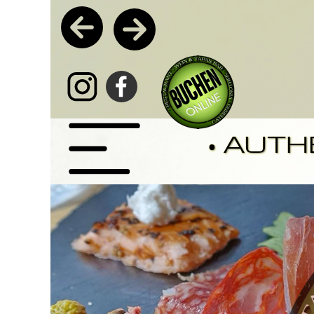
wei
•
• AUTH