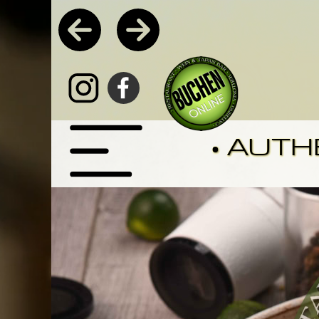
Pasta
•
• AUTH