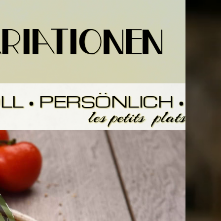
tionen
L • PERSÖNLICH •
les petits plats