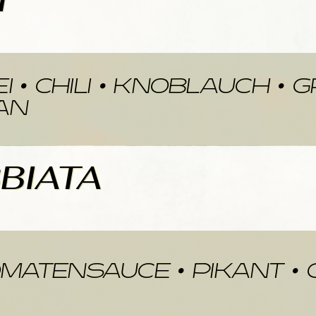
A SALB
I • CHILI • KNOBLAUCH 
AN
 ARRABB
ATENSAUCE • PIKANT •