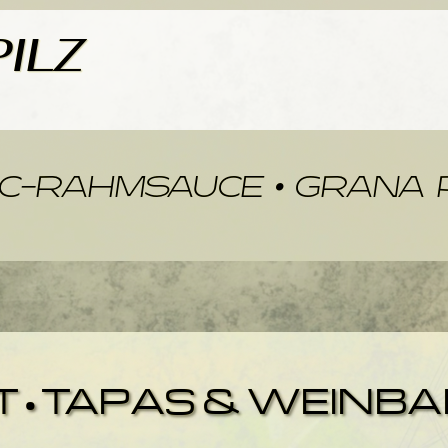
 STEINP
C-RAHMSAUCE • GRANA
•TAPAS & WEINBAR