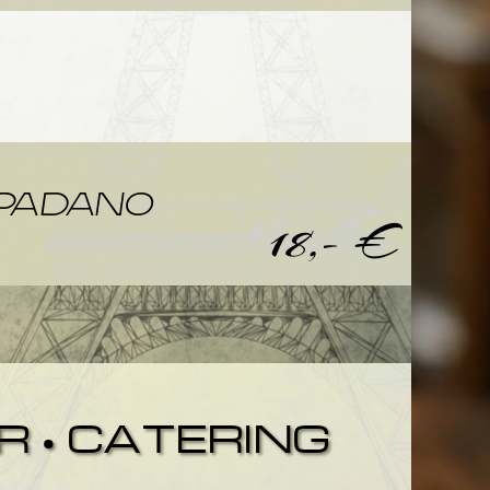
ILZ
 PADANO
18,- €
18,- €
 • CATERING