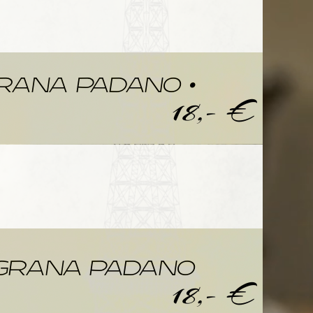
EI
• GRANA PADANO •
18,- €
IATA
 GRANA PADANO
18,- €